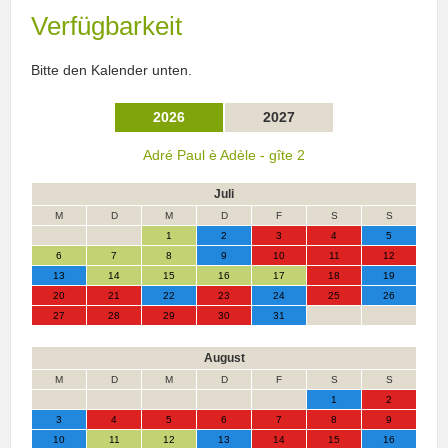
Verfügbarkeit
Bitte den Kalender
unten.
2026
2027
Adré Paul è Adèle - gîte 2
Juli
M
D
M
D
F
S
S
1
2
3
4
5
6
7
8
9
10
11
12
13
14
15
16
17
18
19
20
21
22
23
24
25
26
27
28
29
30
31
August
M
D
M
D
F
S
S
1
2
3
4
5
6
7
8
9
10
11
12
13
14
15
16