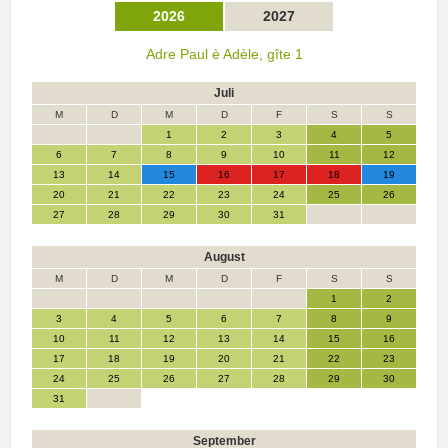
2026
2027
Adre Paul è Adèle, gîte 1
Juli
M
D
M
D
F
S
S
1
2
3
4
5
6
7
8
9
10
11
12
13
14
15
16
17
18
19
20
21
22
23
24
25
26
27
28
29
30
31
August
M
D
M
D
F
S
S
1
2
3
4
5
6
7
8
9
10
11
12
13
14
15
16
17
18
19
20
21
22
23
24
25
26
27
28
29
30
31
September