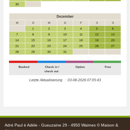
30
Dezember
M
D
M
D
F
S
S
1
2
3
4
5
6
7
8
9
10
11
12
13
14
15
16
17
18
19
20
21
22
23
24
25
26
27
28
29
30
31
Booked
Check in /
Option
Free
check out
Letzte Aktualisierung : 03-08-2026 07:05:43
Adré Paul è Adèle - Gueuzaine 29 - 4950 Waimes © Maison &