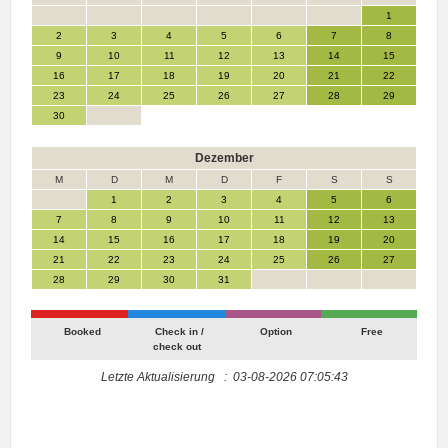
1
2
3
4
5
6
7
8
9
10
11
12
13
14
15
16
17
18
19
20
21
22
23
24
25
26
27
28
29
30
Dezember
M
D
M
D
F
S
S
1
2
3
4
5
6
7
8
9
10
11
12
13
14
15
16
17
18
19
20
21
22
23
24
25
26
27
28
29
30
31
Booked
Check in /
Option
Free
check out
Letzte Aktualisierung : 03-08-2026 07:05:43