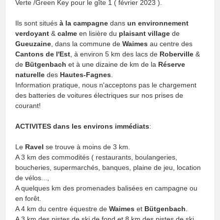
Verte /Green Key pour le gîte 1 ( février 2023 ).
Ils sont situés
à la campagne
dans
un environnement
verdoyant
&
calme
en lisière du
plaisant village
de
Gueuzaine
, dans la commune de
Waimes
au centre des
Cantons de l'Est
, à environ 5 km des lacs de
Roberville
&
de
Bütgenbach
et à une dizaine de km de la
Réserve
naturelle
des
Hautes-Fagnes
.
Information pratique, nous n'acceptons pas le chargement
des batteries de voitures électriques sur nos prises de
courant!
ACTIVITES dans les environs immédiats
:
Le
Ravel
se trouve à moins de 3 km.
A 3 km des commodités ( restaurants, boulangeries,
boucheries, supermarchés, banques, plaine de jeu, location
de vélos...,
A quelques km des promenades balisées en campagne ou
en forêt.
A 4 km du centre équestre de
Waimes
et
Bütgenbach
.
A 3 km des pistes de ski de fond et 8 km des pistes de ski