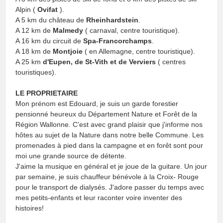
Alpin (
Ovifat
).
A 5 km du château de
Rheinhardstein
.
A 12 km de
Malmedy
( carnaval, centre touristique).
A 16 km du circuit de
Spa-Francorchamps
.
A 18 km de
Montjoie
( en Allemagne, centre touristique).
A 25 km
d'Eupen, de St-Vith et de Verviers
( centres
touristiques).
LE PROPRIETAIRE
Mon prénom est Edouard, je suis un garde forestier
pensionné heureux du Département Nature et Forêt de la
Région Wallonne. C'est avec grand plaisir que j'informe nos
hôtes au sujet de la Nature dans notre belle Commune. Les
promenades à pied dans la campagne et en forêt sont pour
moi une grande source de détente.
J'aime la musique en général et je joue de la guitare. Un jour
par semaine, je suis chauffeur bénévole à la Croix- Rouge
pour le transport de dialysés. J'adore passer du temps avec
mes petits-enfants et leur raconter voire inventer des
histoires!